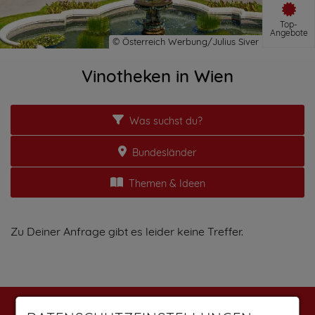
Top-
Angebote
Vinotheken in Wien
Was suchst du?
Bundesländer
Themen & Ideen
Zu Deiner Anfrage gibt es leider keine Treffer.