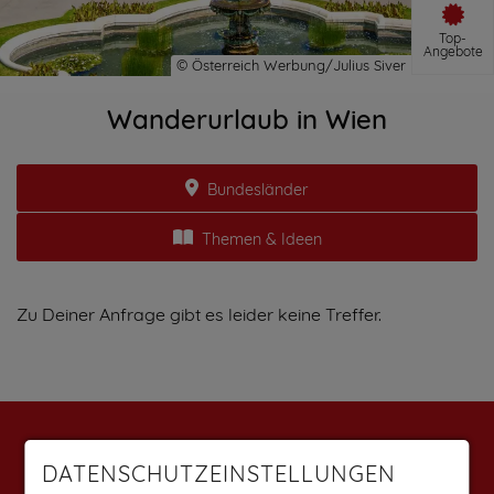
Top-
Angebote
Wanderurlaub in Wien
Bundesländer
Themen & Ideen
Zu Deiner Anfrage gibt es leider keine Treffer.
Weitere Angebote findest du auf:
DATENSCHUTZEINSTELLUNGEN