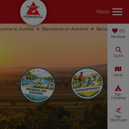
Menü
me to Austria
Bienvenue en Autriche
Benvenuti in Austr
0
Merkliste
Suche
Karte
Top-
Camping
Top-
Skischulen