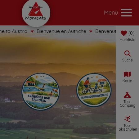
Menü
Austria
Bienvenue en Autriche
Benvenuti in Austria
0
Merkliste
Suche
Karte
Top-
Camping
Top-
Skischulen