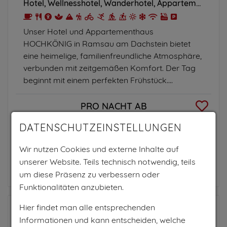
Hotel
Wellnesshotel
Wanderhotel
Appartement
Unser Hotel und Appartementhaus
HOCHKÖNIG in Ramsau am Dachstein bietet
eine heimelige, familienfreundliche Atmosphäre,
verbunden mit zeitgemäßen Komfort. Der Tag
beginnt mit einem perfekten Frühstück....
PRO NACHT AB
85€
DATENSCHUTZEINSTELLUNGEN
pro Person
Wir nutzen Cookies und externe Inhalte auf
unserer Website. Teils technisch notwendig, teils
Zum Anbieter
um diese Präsenz zu verbessern oder
Funktionalitäten anzubieten.
Hier findet man alle entsprechenden
Informationen und kann entscheiden, welche