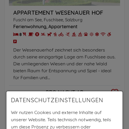
APPARTEMENT WESENAUER HOF
Fuschl am See, Fuschlsee, Salzburg
Ferienwohnung
Appartement
8
Der Wesenauerhof zeichnet sich besonders
durch seine einzigartige Lage am Fuschlsee aus.
Die umliegenden Wiesen und der nahe Wald
bieten Raum für Entspannung und Spiel - ideal
für Familien und...
PRO NACHT AB
DATENSCHUTZEINSTELLUNGEN
150€
Wir nutzen Cookies und externe Inhalte auf
pro Einheit
unserer Website. Teils technisch notwendig, teils
um diese Präsenz zu verbessern oder
Zum Anbieter