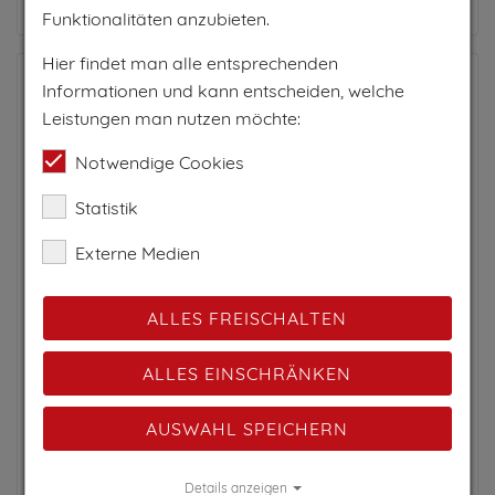
Funktionalitäten anzubieten.
Hier findet man alle entsprechenden
Informationen und kann entscheiden, welche
Leistungen man nutzen möchte:
Notwendige Cookies
Statistik
Externe Medien
ALLES FREISCHALTEN
ALLES EINSCHRÄNKEN
LANDHOTEL GASTHAUS TRAUNSTEIN
AUSWAHL SPEICHERN
Abtenau, Tennengau, Salzburg
Hotel
Wellnesshotel
Gästehaus
Details anzeigen