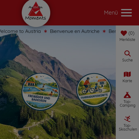
Menü
lcome to Austria
Bienvenue en Autriche
Benvenuti in Au
0
Merkliste
Suche
Karte
Top-
Camping
Top-
Skischulen