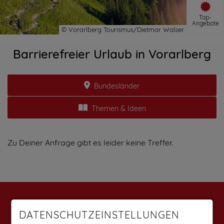
Top-
Angebote
Barrierefreier Urlaub in Vorarlberg
Bundesländer
Themen & Ideen
Zu Deiner Anfrage gibt es leider keine Treffer.
Weitere Angebote findest du auf:
DATENSCHUTZEINSTELLUNGEN