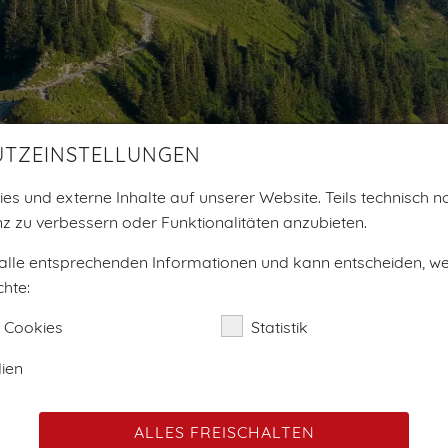
UTZEINSTELLUNGEN
es und externe Inhalte auf unserer Website. Teils technisch no
z zu verbessern oder Funktionalitäten anzubieten.
 alle entsprechenden Informationen und kann entscheiden, w
efindest dich hier:
AUSTRIANMOMENTS4ME
GÄSTEHÄUSER
VORARLB
hte:
ästehäuser in Vorarlbe
 Cookies
Statistik
ien
Bundesländer
ALLES FREISCHALTEN