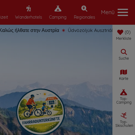
Menü
izeit
Wanderhotels
Camping
Regionales
 ήλθατε στην Αυστρία
Üdvözöljük Ausztriában
Witamy 
0
Merkliste
Suche
Karte
Top-
Camping
Top-
Skischulen