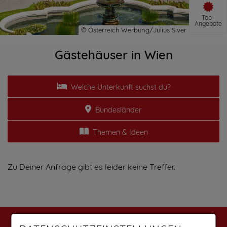
Top-
Angebote
Gästehäuser in Wien
Welche Unterkunft suchst du?
Bundesländer
Themen & Ideen
Zu Deiner Anfrage gibt es leider keine Treffer.