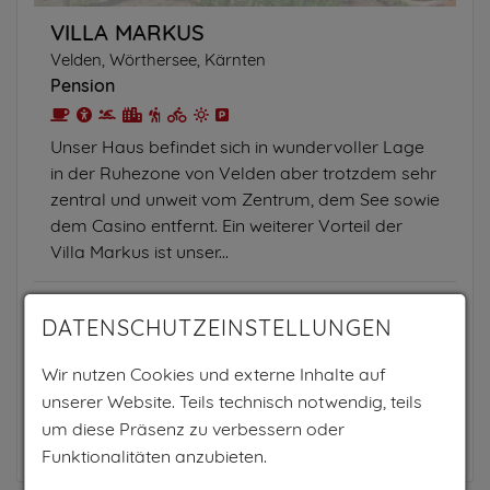
VILLA MARKUS
Velden, Wörthersee, Kärnten
Pension
Unser Haus befindet sich in wundervoller Lage
in der Ruhezone von Velden aber trotzdem sehr
zentral und unweit vom Zentrum, dem See sowie
dem Casino entfernt. Ein weiterer Vorteil der
Villa Markus ist unser...
PRO TAG AB
DATENSCHUTZEINSTELLUNGEN
39€
Wir nutzen Cookies und externe Inhalte auf
pro Person
unserer Website. Teils technisch notwendig, teils
um diese Präsenz zu verbessern oder
Zum Anbieter
Funktionalitäten anzubieten.