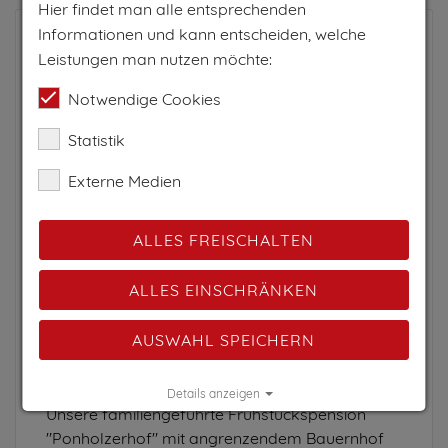
Hier findet man alle entsprechenden
Informationen und kann entscheiden, welche
Leistungen man nutzen möchte:
Notwendige Cookies
Statistik
Externe Medien
ALLES FREISCHALTEN
ALLES EINSCHRÄNKEN
PONHOLZERHOF
Heiligenblut, Hohe Tauern - die Nationalpark-Region, Kärnten
AUSWAHL SPEICHERN
Urlaub am Bauernhof
Pension
Details anzeigen
Unsere familiengeführte Frühstückspension
Impressum
|
Datenschutz
"Ponholzerhof" mit angrenzendem Bauernhof