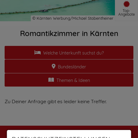
Top-
Angebote
Romantikzimmer in Kärnten
Welche Unterkunft suchst du?
Bundesländer
Themen & Ideen
Zu Deiner Anfrage gibt es leider keine Treffer.