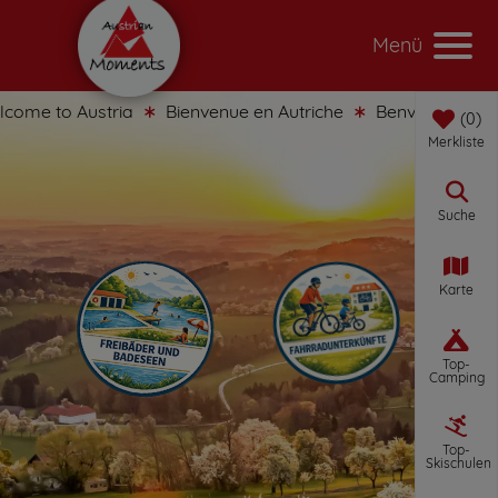
Menü
me to Austria
Bienvenue en Autriche
Benvenuti in Austr
0
Merkliste
Suche
Karte
Top-
Camping
Top-
Skischulen