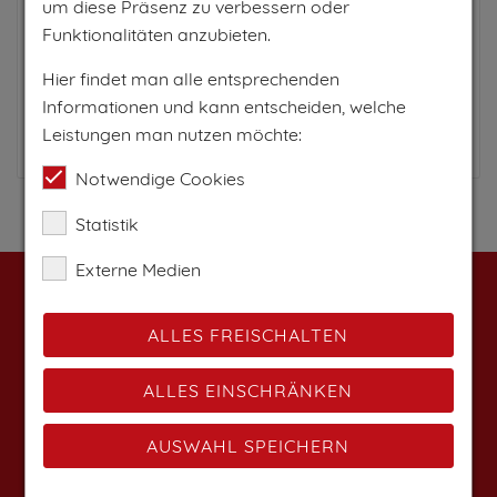
PRO TAG AB
um diese Präsenz zu verbessern oder
80€
Funktionalitäten anzubieten.
Hier findet man alle entsprechenden
für 4 Personen
Informationen und kann entscheiden, welche
Leistungen man nutzen möchte:
Zum Anbieter
Notwendige Cookies
Statistik
Externe Medien
Weitere Angebote findest du auf:
ALLES FREISCHALTEN
ALLES EINSCHRÄNKEN
AUSWAHL SPEICHERN