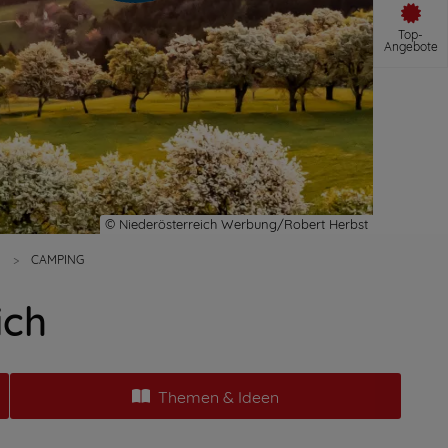
Top-
Angebote
H
CAMPING
ich
Themen & Ideen