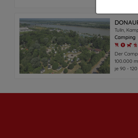
einem Ent
Unvergleich
DONAUP
Camping
Der Campi
100.000 m²
je 90 - 12
jeweils in
Alle...