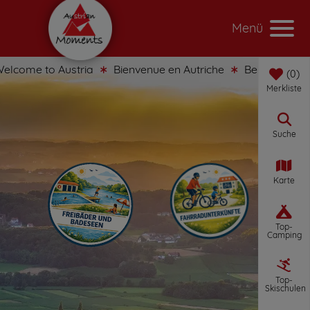
Menü
lcome to Austria
Bienvenue en Autriche
Benvenuti in Au
0
Merkliste
Suche
Karte
Top-
Camping
Top-
Skischulen