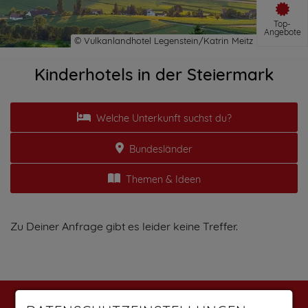
Top-
Angebote
Kinderhotels in der Steiermark
Welche Unterkunft suchst du?
Bundesländer
Themen & Ideen
Zu Deiner Anfrage gibt es leider keine Treffer.