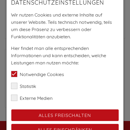
52€
DATENSCHUTZEINSTELLUNGEN
pro Person
Wir nutzen Cookies und externe Inhalte auf
unserer Website. Teils technisch notwendig, teils
Zum Anbieter
um diese Präsenz zu verbessern oder
Funktionalitäten anzubieten.
Hier findet man alle entsprechenden
Informationen und kann entscheiden, welche
Leistungen man nutzen möchte:
Notwendige Cookies
Statistik
Weingut & Gästehaus
Externe Medien
Liebmann
ALLES FREISCHALTEN
ALLES EINSCHRÄNKEN