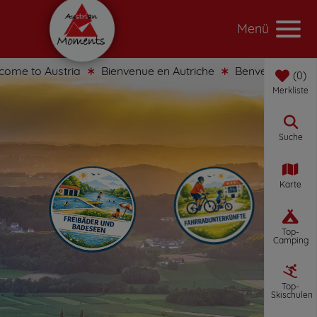
Menü
e to Austria
Bienvenue en Autriche
Benvenuti in Austri
0
Merkliste
Suche
Karte
Top-
Camping
Top-
Skischulen