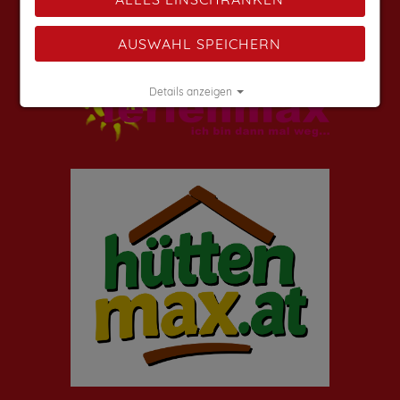
Weitere Angebote findest du auf:
AUSWAHL SPEICHERN
Details anzeigen
Impressum
|
Datenschutz