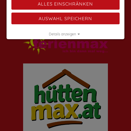
ALLES EINSCHRÄNKEN
Weitere Angebote findest du auf:
AUSWAHL SPEICHERN
Details anzeigen
Impressum
|
Datenschutz