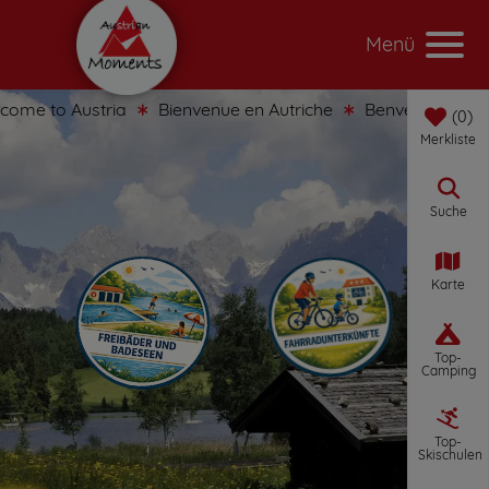
Menü
me to Austria
Bienvenue en Autriche
Benvenuti in Austr
0
Merkliste
Suche
Karte
Top-
Camping
Top-
Skischulen