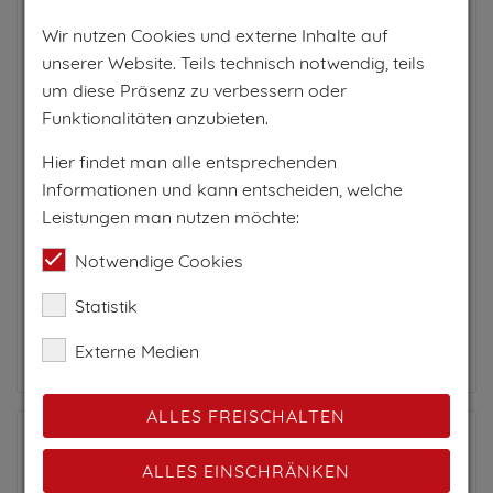
Wir nutzen Cookies und externe Inhalte auf
Das Gästehaus Sonne liegt im kleinen Ort
unserer Website. Teils technisch notwendig, teils
Bichlbach im Herzen der Tiroler Zugspitz Arena
um diese Präsenz zu verbessern oder
und bietet familiäres Ambiente sowie ein
Funktionalitäten anzubieten.
vielseitiges Freizeitangebot für ein
unvergessliches Urlaubserlebnis. Ziehen...
Hier findet man alle entsprechenden
Informationen und kann entscheiden, welche
PRO NACHT AB
Leistungen man nutzen möchte:
66€
Notwendige Cookies
pro Einheit
Statistik
Externe Medien
Zum Anbieter
ALLES FREISCHALTEN
ALLES EINSCHRÄNKEN