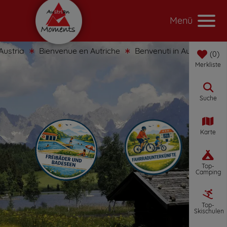
Menü
Bienvenue en Autriche
Benvenuti in Austria
Bienveni
0
Merkliste
Suche
Karte
Top-
Camping
Top-
Skischulen