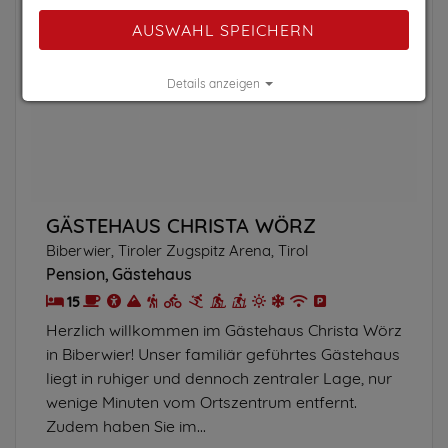
AUSWAHL SPEICHERN
Details anzeigen
Impressum
|
Datenschutz
GÄSTEHAUS CHRISTA WÖRZ
Biberwier, Tiroler Zugspitz Arena, Tirol
Pension
Gästehaus
15
Herzlich willkommen im Gästehaus Christa Wörz
in Biberwier! Unser familiär geführtes Gästehaus
liegt in ruhiger und dennoch zentraler Lage, nur
wenige Minuten vom Ortszentrum entfernt.
Zudem haben Sie im...